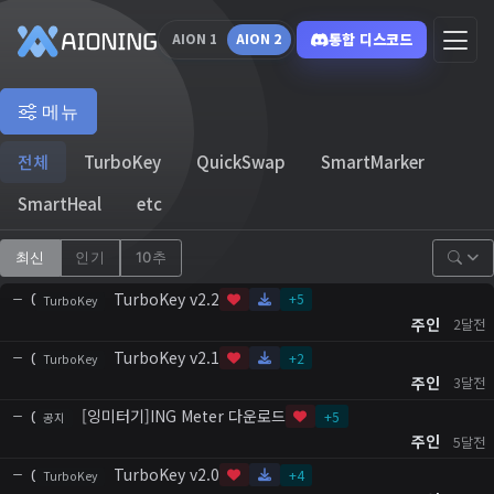
통합 디스코드
AION 1
AION 2
메뉴
전체
TurboKey
QuickSwap
SmartMarker
SmartHeal
etc
최신
인기
10추
TurboKey v2.2
0
+
5
TurboKey
주인
2달전
TurboKey v2.1
0
+
2
TurboKey
주인
3달전
[잉미터기]ING Meter 다운로드
0
+
5
공지
주인
5달전
TurboKey v2.0
0
+
4
TurboKey