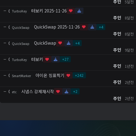
주인
5달전
터보키 2025-11-26
0
TurboKey
주인
8달전
QuickSwap 2025-11-26
0
+
4
QuickSwap
주인
8달전
QuickSwap
0
+
4
QuickSwap
주인
9달전
터보키
0
+
27
TurboKey
주인
1년전
아이온 징표찍기
0
+
242
SmartMarker
주인
2년전
시냅스 강제재시작
0
+
2
etc
주인
2년전