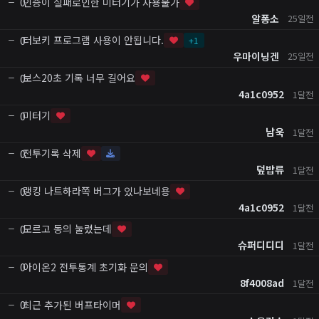
인증이 실패로인한 미터기가 사용불가
0
알퐁소
25일전
터보키 프로그램 사용이 안됩니다.
0
+
1
우마이닝겐
25일전
보스20초 기록 너무 길어요
0
4a1c0952
1달전
미터기
0
남욱
1달전
전투기록 삭제
0
덮밥류
1달전
랭킹 나트하라쪽 버그가 있나보네용
0
4a1c0952
1달전
모르고 동의 눌렀는데
0
슈퍼디디디
1달전
아이온2 전투통계 초기화 문의
0
8f4008ad
1달전
최근 추가된 버프타이머
0