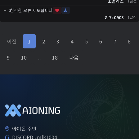
소울리스
1달전
심각한 오류 제보합니다
0
8f7c0903
1달전
이전
1
2
3
4
5
6
7
8
9
10
..
18
다음
아이온 주인
DISCORD : mlk1004