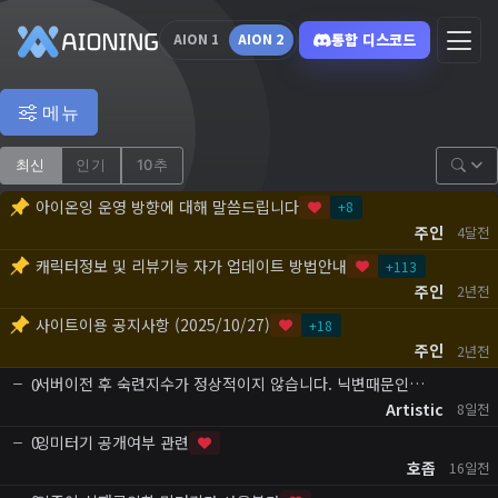
통합 디스코드
AION 1
AION 2
메뉴
최신
인기
10추
아이온잉 운영 방향에 대해 말씀드립니다
+
8
주인
4달전
캐릭터정보 및 리뷰기능 자가 업데이트 방법안내
+
113
주인
2년전
사이트이용 공지사항 (2025/10/27)
+
18
주인
2년전
서버이전 후 숙련지수가 정상적이지 않습니다. 닉변때문인…
0
Artistic
8일전
잉미터기 공개여부 관련
0
호좁
16일전