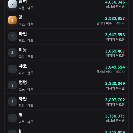
블버
4,036,346
2
의지의 투르겐
지켈 · 마족
꿀
3,982,957
3
금기의 마수 그리오사
아스 · 마족
하현
3,947,558
4
의지의 투르겐
크로 · 마족
미눙
3,869,403
5
의지의 투르겐
코치 · 천족
샤코
3,849,554
6
금기의 마수 그리오사
카이 · 천족
멍멍
3,820,049
7
의지의 투르겐
크로 · 마족
까만
3,807,702
8
의지의 투르겐
트리 · 마족
펼
3,750,375
9
의지의 투르겐
마르 · 마족
k
3,745,999