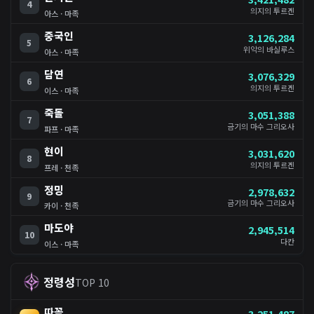
4
의지의 투르겐
아스 · 마족
중국인
3,126,284
5
위악의 바실루스
아스 · 마족
담연
3,076,329
6
의지의 투르겐
이스 · 마족
죽돌
3,051,388
7
금기의 마수 그리오사
파프 · 마족
현이
3,031,620
8
의지의 투르겐
프레 · 천족
정밍
2,978,632
9
금기의 마수 그리오사
카이 · 천족
마도야
2,945,514
10
다칸
이스 · 마족
정령성
TOP 10
따꼼
3,251,487