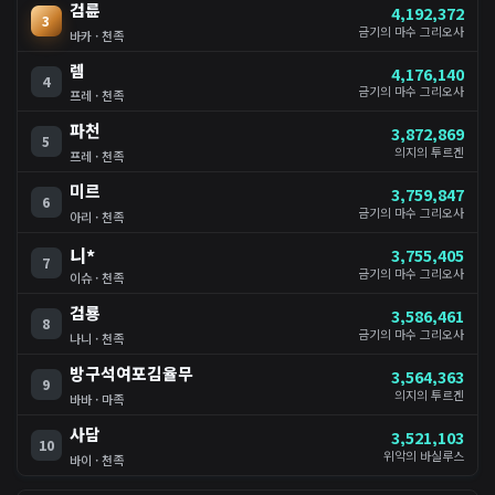
검륜
4,192,372
3
금기의 마수 그리오사
바카 · 천족
렘
4,176,140
4
금기의 마수 그리오사
프레 · 천족
파천
3,872,869
5
의지의 투르겐
프레 · 천족
미르
3,759,847
6
금기의 마수 그리오사
아리 · 천족
니*
3,755,405
7
금기의 마수 그리오사
이슈 · 천족
검룡
3,586,461
8
금기의 마수 그리오사
나니 · 천족
방구석여포김율무
3,564,363
9
의지의 투르겐
바바 · 마족
사담
3,521,103
10
위악의 바실루스
바이 · 천족