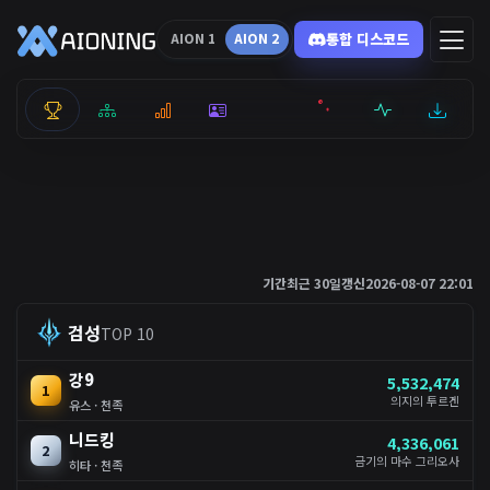
통합 디스코드
AION 1
AION 2
통합 순위
리더보드
통계
캐릭터
전투상세
서버현황
최근기록
잉미터
기간
최근 30일
갱신
2026-08-07 22:01
검성
TOP 10
강9
5,532,474
1
의지의 투르겐
유스 · 천족
니드킹
4,336,061
2
금기의 마수 그리오사
히타 · 천족