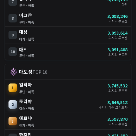
7
다칸
루드 · 마족
아크샨
3,098,246
8
의지의 투르겐
루미 · 마족
대상
3,093,614
9
의지의 투르겐
바카 · 천족
매*
3,091,408
10
의지의 투르겐
무닌 · 마족
마도성
TOP 10
일리아
3,745,532
1
의지의 투르겐
무닌 · 마족
토리야
3,646,518
2
금기의 마수 그리오사
아스 · 마족
예쁘냐
3,597,870
3
의지의 투르겐
젠카 · 마족
한지민
3,421,482