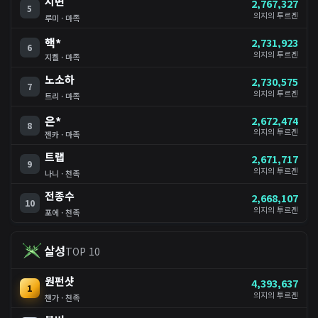
지면
2,767,327
5
의지의 투르겐
루미 · 마족
핵*
2,731,923
6
의지의 투르겐
지켈 · 마족
노소하
2,730,575
7
의지의 투르겐
트리 · 마족
은*
2,672,474
8
의지의 투르겐
젠카 · 마족
트랩
2,671,717
9
의지의 투르겐
나니 · 천족
전종수
2,668,107
10
의지의 투르겐
포에 · 천족
살성
TOP 10
원펀샷
4,393,637
1
의지의 투르겐
챈가 · 천족