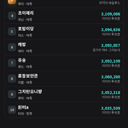
3
위악의 바실루스
루미 · 마족
초이제리
3,109,086
4
의지의 투르겐
무닌 · 마족
호밥이당
3,094,636
5
의지의 투르겐
아스 · 마족
캐밥
3,093,857
6
금기의 마수 그리오사
콰이 · 마족
유슝
3,092,109
7
의지의 투르겐
루드 · 마족
훈장보안관
3,060,280
8
의지의 투르겐
지켈 · 마족
그치만오니쨩
3,052,318
9
의지의 투르겐
루미 · 마족
윈터a
3,035,509
10
의지의 투르겐
티아 · 천족