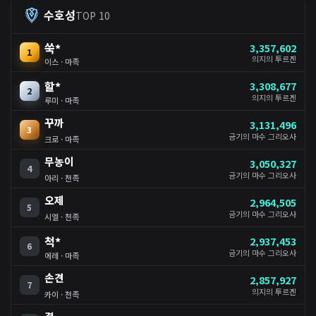
수호성
TOP 10
쑥*
3,357,602
1
의지의 투르겐
이스 · 마족
할*
3,308,677
2
의지의 투르겐
루미 · 마족
꾸까
3,131,496
3
금기의 마수 그리오사
크로 · 마족
무농이
3,050,327
4
금기의 마수 그리오사
아리 · 천족
오제
2,964,505
5
금기의 마수 그리오사
시엘 · 천족
척*
2,937,453
6
금기의 마수 그리오사
에레 · 마족
손견
2,857,927
7
의지의 투르겐
카이 · 천족