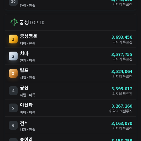
10
의지의 투르겐
카이 · 천족
궁성
TOP 10
궁성명분
3,693,456
1
의지의 투르겐
티아 · 천족
치따
3,577,755
2
의지의 투르겐
젠카 · 마족
릴프
3,524,064
3
의지의 투르겐
시엘 · 천족
궁신
3,395,012
4
의지의 투르겐
하달 · 마족
야신타
3,267,260
5
위악의 바실루스
바바 · 마족
건*
3,163,079
6
의지의 투르겐
네자 · 천족
송이리
3,153,759