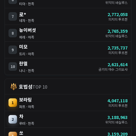
위악의 바실루스
티아 · 천족
로*
2,772,058
7
의지의 투르겐
네자 · 천족
능이버섯
2,765,359
8
위악의 바실루스
에레 · 마족
미모
2,735,737
9
의지의 투르겐
트리 · 마족
란델
2,621,614
10
금기의 마수 그리오사
나니 · 천족
호법성
TOP 10
보라링
4,047,118
1
의지의 투르겐
파프 · 마족
차
3,188,963
2
위악의 바실루스
루터 · 천족
쏘
3,159,209