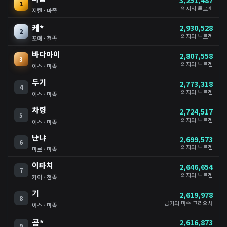
1
의지의 투르겐
지켈 · 마족
케*
2,930,528
2
의지의 투르겐
포에 · 천족
바다아이
2,807,558
3
의지의 투르겐
이스 · 마족
두기
2,773,318
4
의지의 투르겐
이스 · 마족
차령
2,724,517
5
의지의 투르겐
이스 · 마족
냔냐
2,699,573
6
의지의 투르겐
마르 · 마족
이타치
2,646,654
7
의지의 투르겐
카이 · 천족
기
2,619,978
8
금기의 마수 그리오사
아스 · 마족
곰*
2,616,873
9