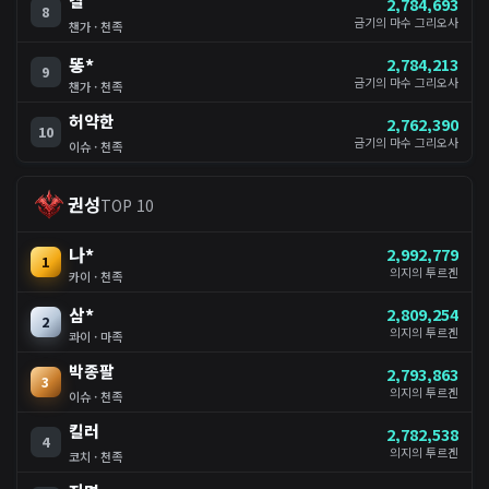
결
2,784,693
8
금기의 마수 그리오사
챈가 · 천족
똥*
2,784,213
9
금기의 마수 그리오사
챈가 · 천족
허약한
2,762,390
10
금기의 마수 그리오사
이슈 · 천족
권성
TOP 10
나*
2,992,779
1
의지의 투르겐
카이 · 천족
삼*
2,809,254
2
의지의 투르겐
콰이 · 마족
박종팔
2,793,863
3
의지의 투르겐
이슈 · 천족
킬러
2,782,538
4
의지의 투르겐
코치 · 천족