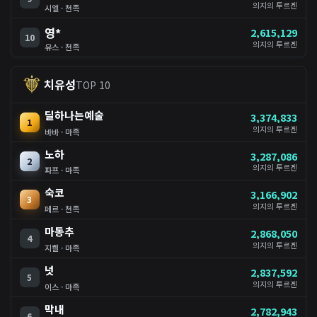
의지의 투르겐
시엘 · 천족
영*
2,615,129
10
의지의 투르겐
유스 · 천족
치유성
TOP 10
딜하나는예술
3,374,833
1
의지의 투르겐
바바 · 마족
노하
3,287,086
2
의지의 투르겐
파프 · 마족
숙코
3,166,902
3
의지의 투르겐
페르 · 천족
마동추
2,868,050
4
의지의 투르겐
지켈 · 마족
넛
2,837,592
5
의지의 투르겐
이스 · 마족
막내
2,782,943
6