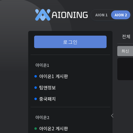
AION 1
AION 2
전체
로그인
최신
아이온1
아이온1 게시판
팁앤정보
중국패치
아이온2
아이온2 게시판