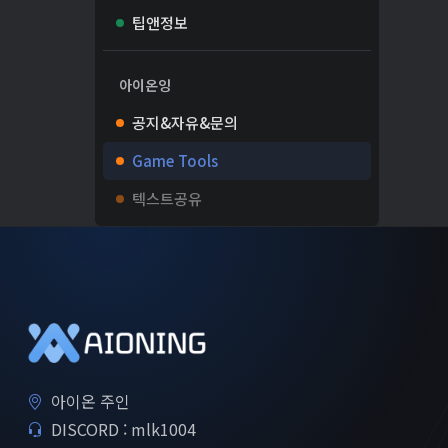
팁앤정보
아이온잉
공지&자유&문의
Game Tools
텍스트공유
아이온 주인
DISCORD : mlk1004