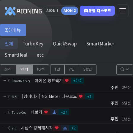
통합 디스코드
AION 1
AION 2
메뉴
전체
TurboKey
QuickSwap
SmartMarker
SmartHeal
etc
최신
인기
10추
1일
7일
30일
아이온 징표찍기
0
+
242
SmartMarker
주인
2년전
[잉미터기]ING Meter 다운로드
0
+
5
공지
주인
5달전
터보키
0
+
27
TurboKey
주인
1년전
시냅스 강제재시작
0
+
2
etc