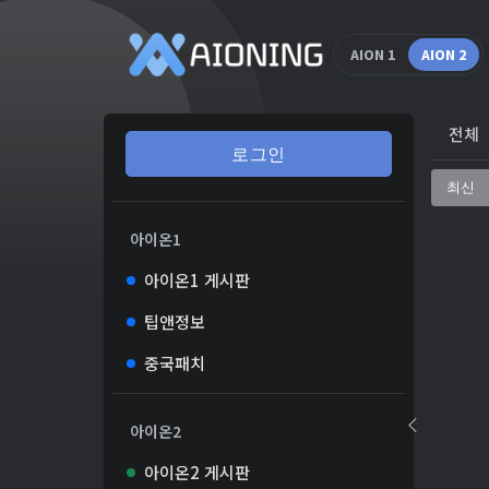
AION 1
AION 2
전체
로그인
최신
아이온1
아이온1 게시판
팁앤정보
중국패치
아이온2
아이온2 게시판