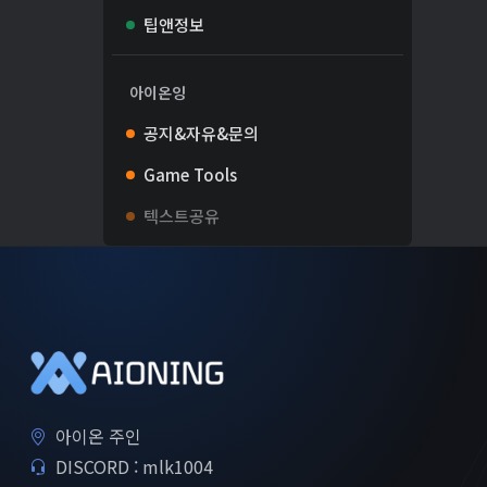
팁앤정보
아이온잉
공지&자유&문의
Game Tools
텍스트공유
아이온 주인
DISCORD : mlk1004