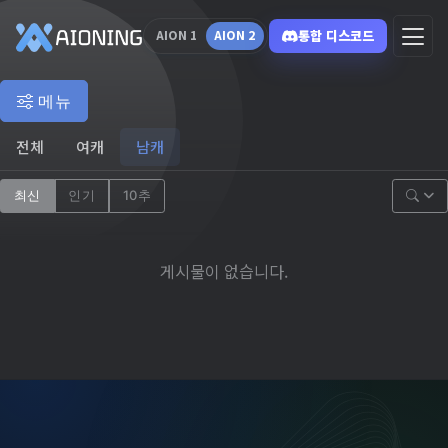
통합 디스코드
AION 1
AION 2
메뉴
전체
여캐
남캐
최신
인기
10추
게시물이 없습니다.