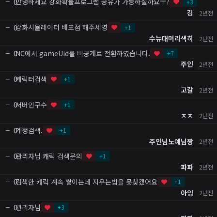
안녕하세요 강화확률프로그램 공유가 가능하실까요ㅜ?
0
+
3
깅
2년전
강화시뮬레이터 배포점 해주세영
0
+
1
수뉴대머리색히
2년전
NC에서 gameUid를 비공개로 전환하였습니다.
0
+
7
주인
2년전
케릭터검색
0
+
1
고갈
2년전
서버인구수
0
+
1
ㅈㅈ
2년전
계정검색.
0
+
1
주인님노예님짱
2년전
관리자님 캐릭 검색문의
0
+
1
파파
2년전
검색한 캐릭 계속 쌓이는데 지우는법을 못찾겠어요
0
+
1
아잉
2년전
관리자님
0
+
3