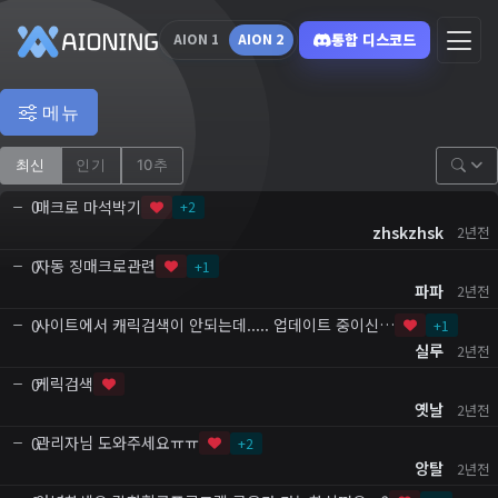
통합 디스코드
AION 1
AION 2
메뉴
최신
인기
10추
매크로 마석박기
0
+
2
zhskzhsk
2년전
자동 징매크로관련
0
+
1
파파
2년전
사이트에서 캐릭검색이 안되는데..... 업데이트 중이신…
0
+
1
실루
2년전
케릭검색
0
옛날
2년전
관리자님 도와주세요ㅠㅠ
0
+
2
앙탈
2년전