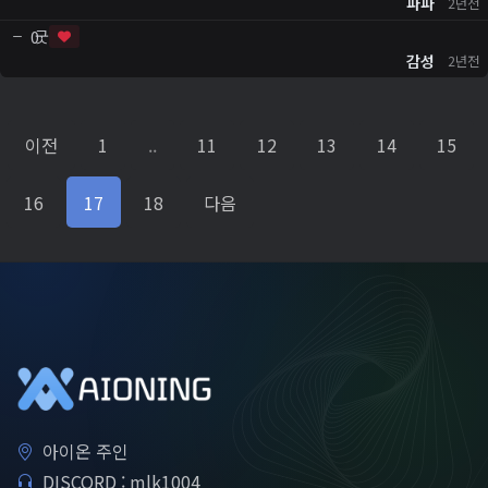
파파
2년전
굿
0
감성
2년전
이전
1
..
11
12
13
14
15
16
17
18
다음
아이온 주인
DISCORD : mlk1004