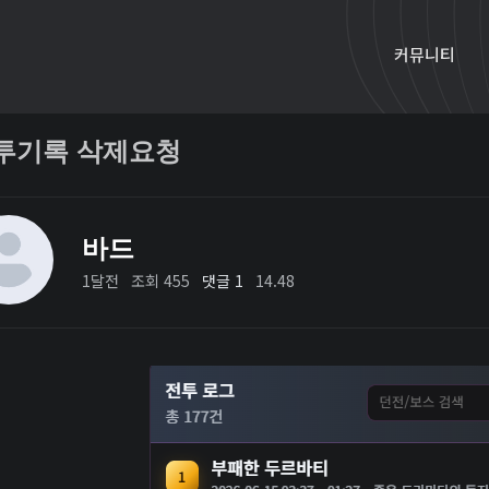
커뮤니티
투기록 삭제요청
바드
1달전
조회 455
댓글 1
14.48