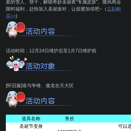
爱的雪人、饼干，解锁奇妙圣诞夜“专属皮肤”。微风商会
限时福利，赶快加入圣诞派对，让甜蜜加倍吧~（
立刻购
买>>
)
活动时间：12月24日维护后至1月7日维护前
[怀旧服]谁与争锋、傲龙在天大区
道具名称
售价
圣诞节变身
可以选