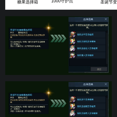
1000守护点
糖果选择箱
圣诞节变