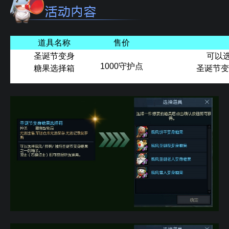
道具名称
售价
圣诞节变身
可以选
1000守护点
糖果选择箱
圣诞节变