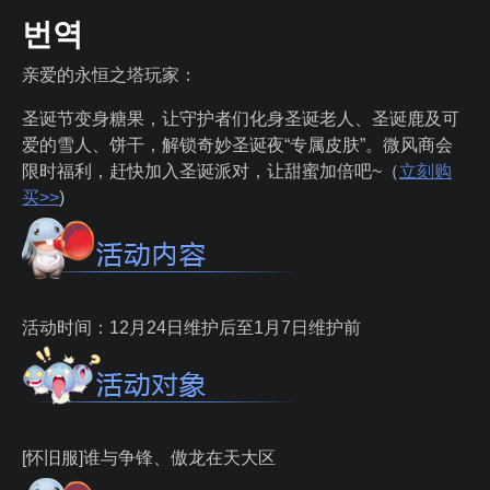
번역
亲爱的永恒之塔玩家：
圣诞节变身糖果，让守护者们化身圣诞老人、圣诞鹿及可
爱的雪人、饼干，解锁奇妙圣诞夜“专属皮肤”。微风商会
限时福利，赶快加入圣诞派对，让甜蜜加倍吧~（
立刻购
买>>
)
活动时间：12月24日维护后至1月7日维护前
[怀旧服]谁与争锋、傲龙在天大区