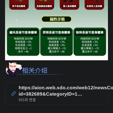
https://aion.web.sdo.com/web12/newsCo
id=382689&CategoryID=1…
501회 연결