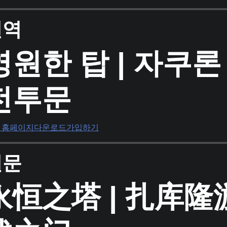
번역
영원한 탑 | 자쿠
전투문
 홈페이지
다운로드
가입하기
원문
永恒之塔 | 扎库隆