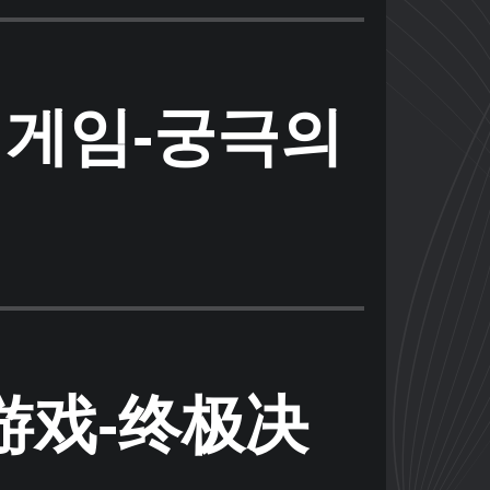
론 게임-궁극의
游戏-终极决