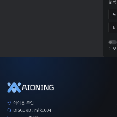
등록
닉네
비밀
이 댓
아이온 주인
DISCORD : mlk1004