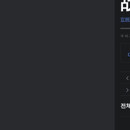
官网
※ 이
전