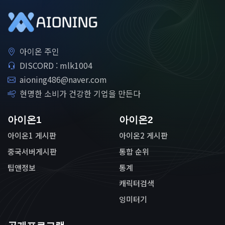
아이온 주인
DISCORD : mlk1004
aioning486@naver.com
현명한 소비가 건강한 기업을 만든다
아이온1
아이온2
아이온1 게시판
아이온2 게시판
중국서버게시판
통합 순위
팁앤정보
통계
캐릭터검색
잉미터기