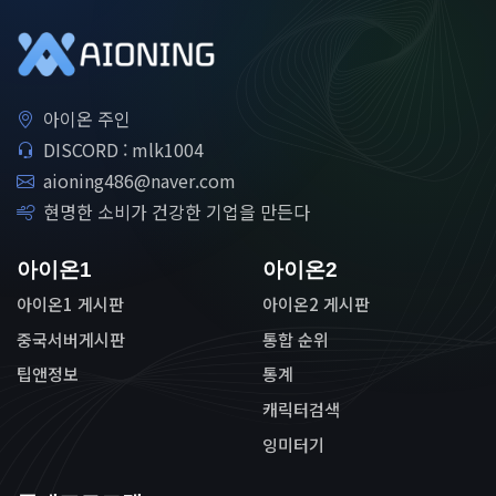
아이온 주인
DISCORD : mlk1004
aioning486@naver.com
현명한 소비가 건강한 기업을 만든다
아이온1
아이온2
아이온1 게시판
아이온2 게시판
중국서버게시판
통합 순위
팁앤정보
통계
캐릭터검색
잉미터기