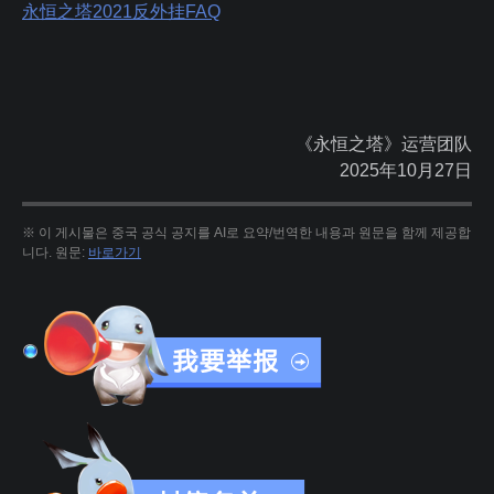
永恒之塔2021反外挂FAQ
《永恒之塔》运营团队
2025年10月27日
※ 이 게시물은 중국 공식 공지를 AI로 요약/번역한 내용과 원문을 함께 제공합
니다. 원문:
바로가기