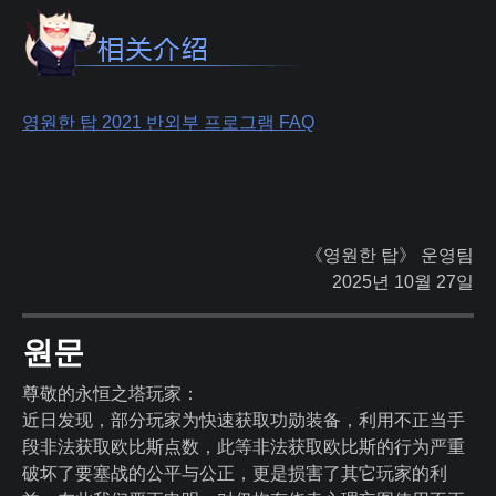
영원한 탑 2021 반외부 프로그램 FAQ
《영원한 탑》 운영팀
2025년 10월 27일
원문
尊敬的永恒之塔玩家：
近日发现，部分玩家为快速获取功勋装备，利用不正当手
段非法获取欧比斯点数，此等非法获取欧比斯的行为严重
破坏了要塞战的公平与公正，更是损害了其它玩家的利