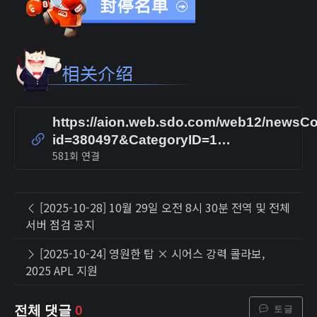
https://aion.web.sdo.com/web12/newsCo
id=380497&CategoryID=1…
581회 연결
[2025-10-28] 10월 29일 오전 8시 30분 전역 및 전체
서버 점검 공지
[2025-10-24] 영원한 탑 × 시어스 강력 콜라보,
2025 APL 지원
토글
전체 댓글
0