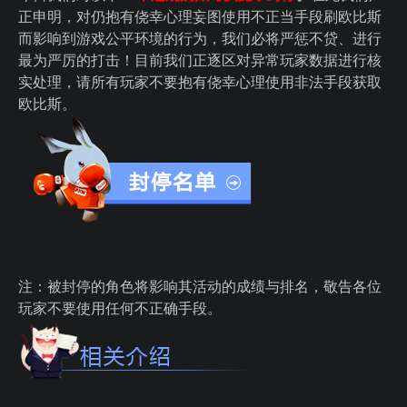
正申明，对仍抱有侥幸心理妄图使用不正当手段刷欧比斯
而影响到游戏公平环境的行为，我们必将严惩不贷、进行
最为严厉的打击！目前我们正逐区对异常玩家数据进行核
实处理，请所有玩家不要抱有侥幸心理使用非法手段获取
欧比斯。
注：被封停的角色将影响其活动的成绩与排名，敬告各位
玩家不要使用任何不正确手段。