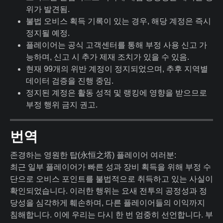
위가 발견됨.
불법 오비스 획득 기록이 있는 경우, 해당 계정은 즉시
정지될 예정.
플레이어는 공식 고객센터를 통해 부정 사용 신고 가
능하며, 신고 시 추가 제재 조치가 있을 수 있음.
현재 99개의 위반 계정이 정지되었으며, 추후 지역별
데이터 검증을 진행 중임.
정지된 계정은 활동 성적 및 랭킹에 영향을 받으므로
부정 행위 금지 권고.
번역
존경하는 영원한 탑(永恒之塔) 플레이어 여러분:
최근 일부 플레이어가 빠른 성과 장비 획득을 위해 부정 수
단으로 오비스 포인트를 불법적으로 취득하고 있는 사실이
확인되었습니다. 이러한 행위는 요새 전투의 공정성과 정
당성을 심각하게 훼손하며, 다른 플레이어들의 이익까지
침해합니다. 이에 우리는 다시 한 번 엄중히 선언합니다. 부