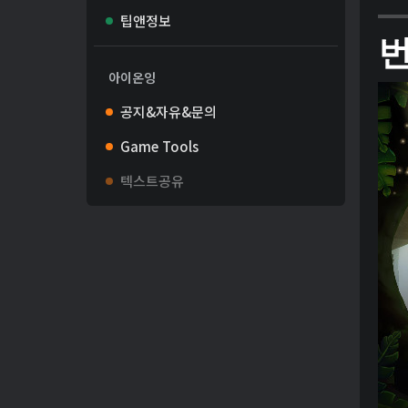
팁앤정보
아이온잉
공지&자유&문의
Game Tools
텍스트공유