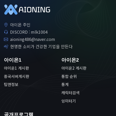
아이온 주인
DISCORD : mlk1004
aioning486@naver.com
현명한 소비가 건강한 기업을 만든다
아이온1
아이온2
아이온1 게시판
아이온2 게시판
중국서버게시판
통합 순위
팁앤정보
통계
캐릭터검색
잉미터기
공개프로그램