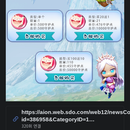
https://aion.web.sdo.com/web12/newsCo
id=386958&CategoryID=1…
320회 연결