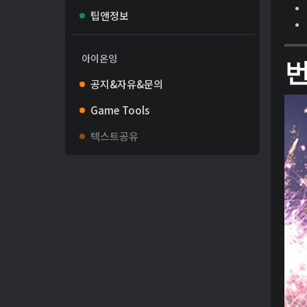
팁앤정보
아이온잉
공지&자유&문의
Game Tools
텍스트공유