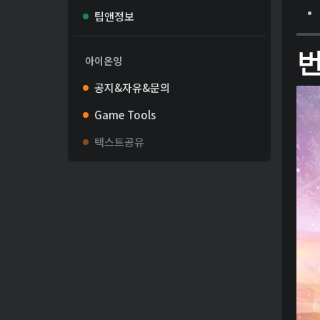
팁앤정보
아이온잉
공지&자유&문의
Game Tools
텍스트공유