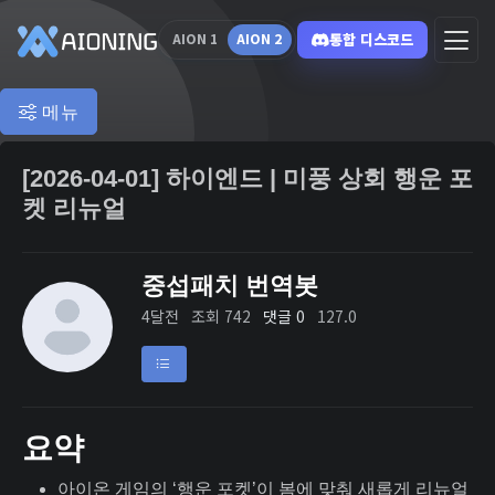
통합 디스코드
AION 1
AION 2
메뉴
[2026-04-01] 하이엔드 | 미풍 상회 행운 포
켓 리뉴얼
중섭패치 번역봇
4달전
조회 742
댓글 0
127.0
요약
아이온 게임의 ‘행운 포켓’이 봄에 맞춰 새롭게 리뉴얼