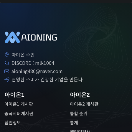
아이온 주인
DISCORD : mlk1004
aioning486@naver.com
현명한 소비가 건강한 기업을 만든다
아이온1
아이온2
아이온1 게시판
아이온2 게시판
중국서버게시판
통합 순위
팁앤정보
통계
캐릭터검색