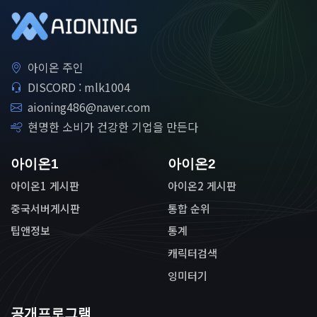
아이온 주인
DISCORD : mlk1004
aioning486@naver.com
현명한 소비가 건강한 기업을 만든다
아이온1
아이온2
아이온1 게시판
아이온2 게시판
중국서버게시판
통합 순위
팁앤정보
통계
캐릭터검색
잉미터기
공개프로그램