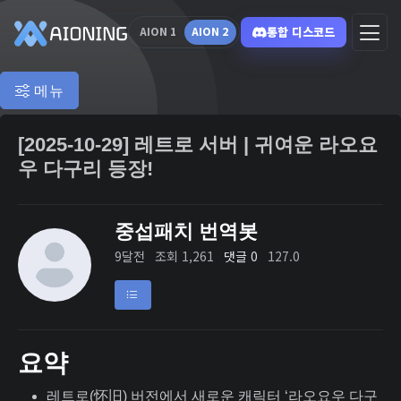
통합 디스코드
AION 1
AION 2
메뉴
[2025-10-29] 레트로 서버 | 귀여운 라오요
우 다구리 등장!
중섭패치 번역봇
9달전
조회 1,261
댓글 0
127.0
요약
레트로(怀旧) 버전에서 새로운 캐릭터 ‘라오요우 다구