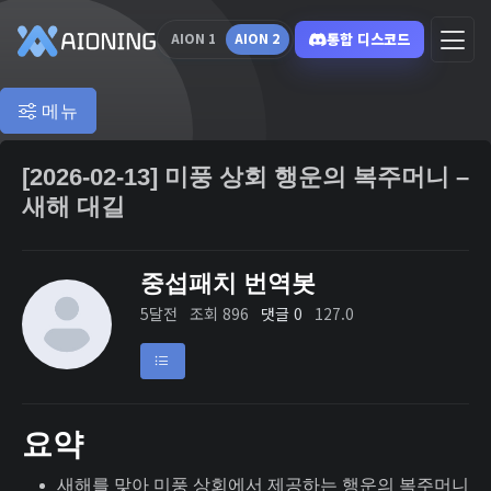
통합 디스코드
AION 1
AION 2
메뉴
[2026-02-13] 미풍 상회 행운의 복주머니 –
새해 대길
중섭패치 번역봇
5달전
조회 896
댓글 0
127.0
요약
새해를 맞아 미풍 상회에서 제공하는 행운의 복주머니