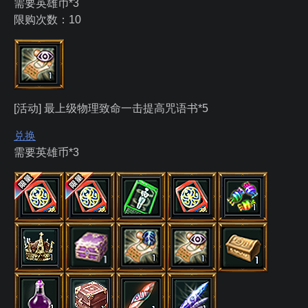
需要英雄币*3
限购次数：10
[活动] 最上级物理致命一击提高咒语书*5
兑换
需要英雄币*3