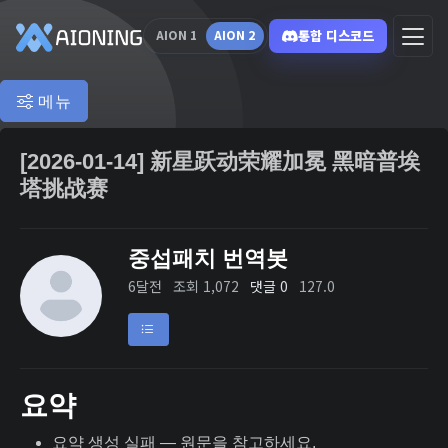
통합 디스코드
AION 1
AION 2
메뉴
[2026-01-14] 新星跃动荣耀加冕 黑暗普埃
塔挑战赛
중섭패치 번역봇
6달전
조회 1,072
댓글 0
127.0
요약
요약 생성 실패 — 원문을 참고하세요.