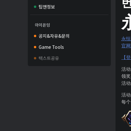
팁앤정보
아이온잉
공지&자유&문의
永恒
官网
Game Tools
【登
텍스트공유
活动
领奖
活动
活动
每个