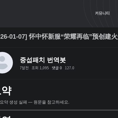
커뮤니티
2026-01-07] 怀中怀新服“荣耀再临”预创建
중섭패치 번역봇
7달전
조회 1,095
댓글 0
127.0
요약
요약 생성 실패 — 원문을 참고하세요.