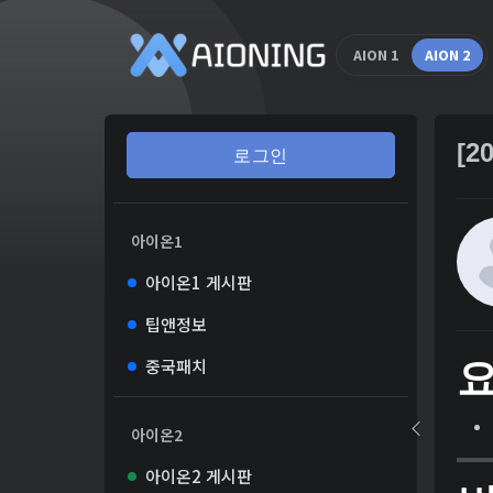
AION 1
AION 2
[
로그인
아이온1
아이온1 게시판
팁앤정보
중국패치
아이온2
아이온2 게시판