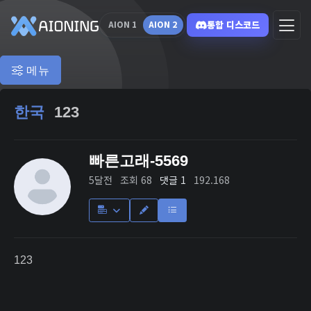
통합 디스코드
AION 1
AION 2
메뉴
한국
123
빠른고래-5569
5달전
조회 68
댓글 1
192.168
123