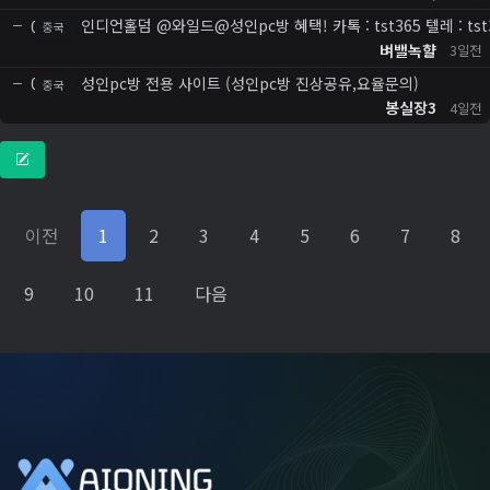
인디언홀덤 @와일드@성인pc방 혜택! 카톡 : tst365 텔레 : tst
0
중국
벼밸녹햘
3일전
성인pc방 전용 사이트 (성인pc방 진상공유,요율문의)
0
중국
봉실장3
4일전
이전
1
2
3
4
5
6
7
8
9
10
11
다음