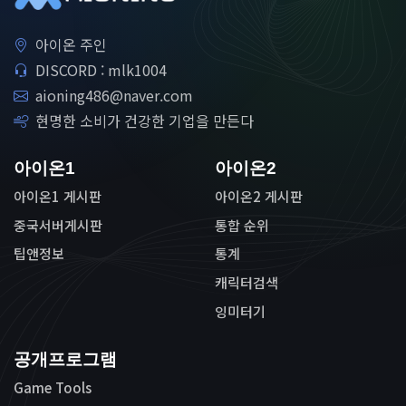
아이온 주인
DISCORD : mlk1004
aioning486@naver.com
현명한 소비가 건강한 기업을 만든다
아이온1
아이온2
아이온1 게시판
아이온2 게시판
중국서버게시판
통합 순위
팁앤정보
통계
캐릭터검색
잉미터기
공개프로그램
Game Tools