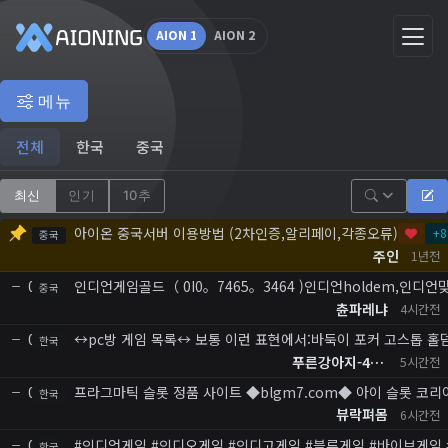
AION 1
AION 2
메뉴
전체
한국
중국
최신
인기
10추
아이온 중국서버 이용방법 (2차인증,알리페이,각종오류)
+
8
중국
주인
1년전
인디언게임골드（ 0I0。7465。3464 )인디언holdem,인디
0
중국
츈파레냐
4시간전
↔pc방 게임 목록↔ 보통 이런 표현에서:바둑이 포커 고스톱 홀
0
한국
푸른강아지-4066
5시간전
프라그마틱 슬롯 정품 사이트 ◆blgm7.com◆ 아이 슬롯 코리
0
한국
뷰락펴몸
6시간전
#인디언게임 #인디오게임 #인디고게임 #블루게임 #바이브게임 
0
한국