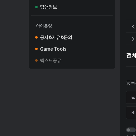
팁앤정보
아이온잉
공지&자유&문의
Game Tools
전
텍스트공유
등록
닉네
비밀