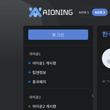
AION 1
AION 2
한
로그인
아이온1
아이온1 게시판
팁앤정보
중국패치
ㅈㄱ
아이온2
아이온2 게시판