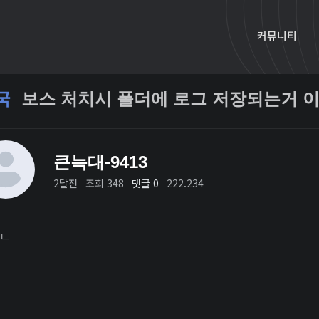
커뮤니티
국
보스 처치시 폴더에 로그 저장되는거 이
큰늑대-9413
2달전
조회 348
댓글 0
222.234
ㄴ