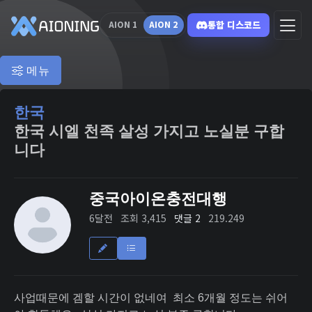
통합 디스코드
AION 1
AION 2
메뉴
한국
한국 시엘 천족 살성 가지고 노실분 구합
니다
중국아이온충전대행
6달전
조회 3,415
댓글 2
219.249
사업때문에 겜할 시간이 없네여 최소 6개월 정도는 쉬어