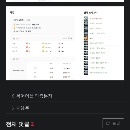
복어어플 인증문자
내용무
토글
전체 댓글
2