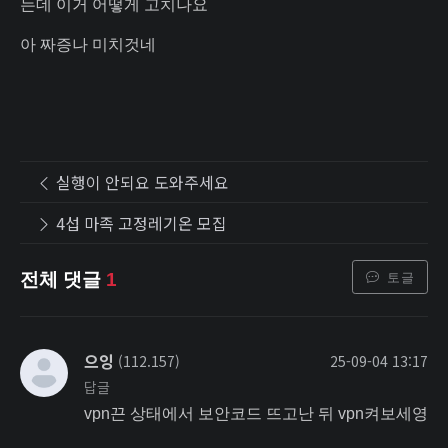
는데 이거 어떻게 고치나요
아 짜증나 미치것네
실행이 안되요 도와주세요
4섭 마족 고정레기온 모집
토글
전체 댓글
1
으잉
(112.157)
25-09-04 13:17
답글
vpn끈 상태에서 보안코드 뜨고난 뒤 vpn켜보세영