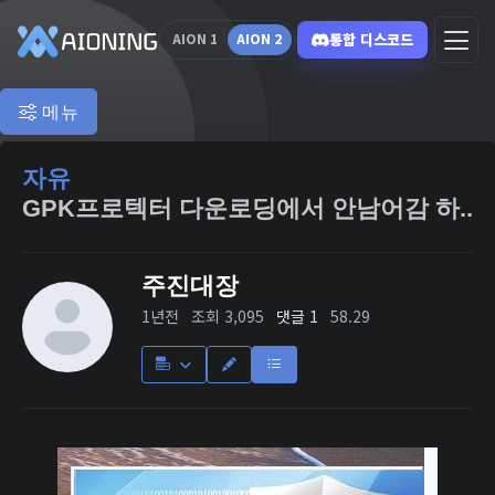
통합 디스코드
AION 1
AION 2
메뉴
자유
GPK프로텍터 다운로딩에서 안남어감 하..
주진대장
1년전
조회 3,095
댓글 1
58.29