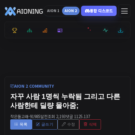
통합 디스코드
AION 1
AION 2
통합 순위
리더보드
통계
캐릭터
전투상세
서버현황
최근기록
잉미터
AION 2 COMMUNITY
자꾸 사람 1명씩 누락됨 그리고 다른
사람한테 딜량 몰아줌;
작은돌고래-9198
5달전
조회 2,193
댓글 1
125.137
목록
글쓰기
수정
삭제