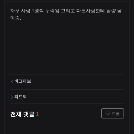
자꾸 사람 1명씩 누락됨 그리고 다른사람한테 딜량 몰
아줌;
버그제보
피드백
토글
전체 댓글
1