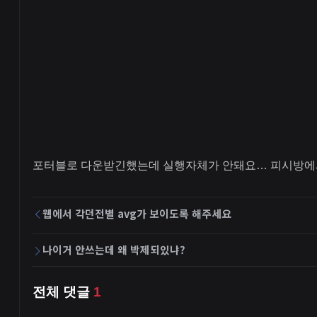
포터블로 다운받긴했는데 실행자체가 안돼요… 피시방
웹에서 각던전별 avg가 보이도록 해주세요
나이거 안쓰는데 왜 박제되있냐?
전체 댓글
1