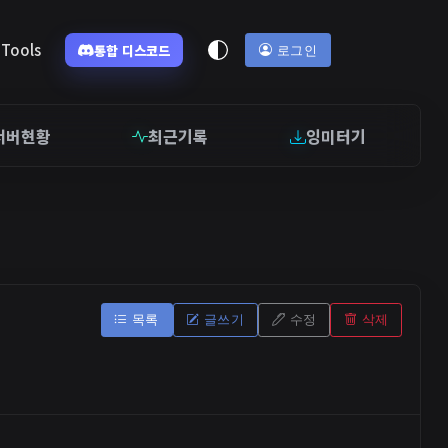
Tools
통합 디스코드
로그인
서버현황
최근기록
잉미터기
목록
글쓰기
수정
삭제