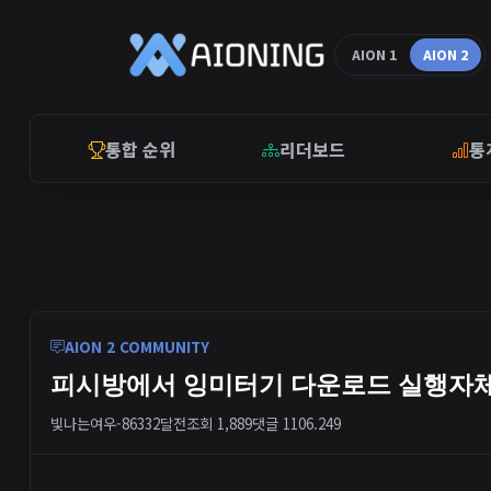
AION 1
AION 2
통합 순위
리더보드
통
AION 2 COMMUNITY
피시방에서 잉미터기 다운로드 실행자체
빛나는여우-8633
2달전
조회 1,889
댓글 1
106.249