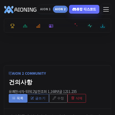
통합 디스코드
AION 1
AION 2
통합 순위
리더보드
통계
캐릭터
전투상세
서버현황
최근기록
잉미터
AION 2 COMMUNITY
건의사항
유쾌한사자-9391
2달전
조회 1,168
댓글 1
211.235
목록
글쓰기
수정
삭제