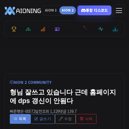
통합 디스코드
AION 1
AION 2
통합 순위
리더보드
통계
캐릭터
전투상세
서버현황
최근기록
잉미터
AION 2 COMMUNITY
형님 잘쓰고 있습니다 근데 홈페이지
에 dps 갱신이 안됨다
빠른펭귄-0057
2달전
조회 1,329
댓글 1
39.7
목록
글쓰기
수정
삭제