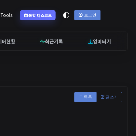
Tools
통합 디스코드
로그인
서버현황
최근기록
잉미터기
목록
글쓰기