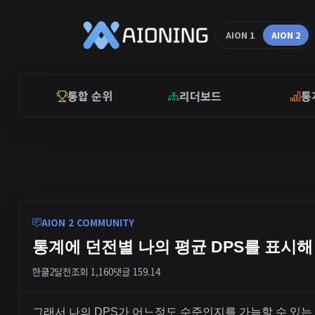
AION 1
AION 2
통합 순위
리더보드
통
AION 2 COMMUNITY
통계에 던전별 나의 평균 DPS를 표시해 
한쿨
2달전
조회 1,160
댓글 1
59.14
그래서 나의 DPS가 어느정도 수준인지를 가늠할 수 있는