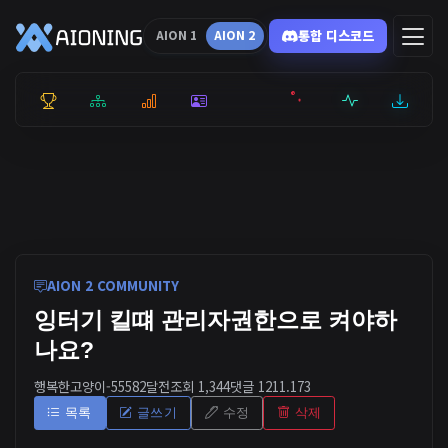
통합 디스코드
AION 1
AION 2
통합 순위
리더보드
통계
캐릭터
전투상세
서버현황
최근기록
잉미터
AION 2 COMMUNITY
잉터기 킬떄 관리자권한으로 켜야하
나요?
행복한고양이-5558
2달전
조회 1,344
댓글 1
211.173
목록
글쓰기
수정
삭제