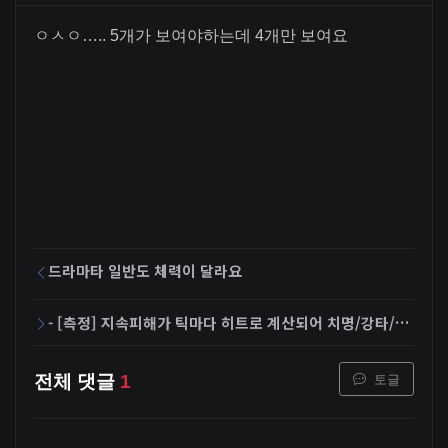
ㅇㅅㅇ….. 5개가 보여야하는데 4개만 보여요
드라마타 일반도 체력이 달라요
- [측정] 지속피해가 틱마다 히트로 계산되어 치명/강타/후방 등 확률이 낮게 보이던 문제
토글
전체 댓글
1