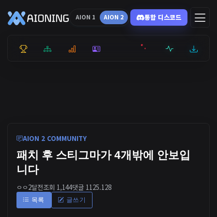
통합 디스코드
AION 1
AION 2
통합 순위
리더보드
통계
캐릭터
전투상세
서버현황
최근기록
잉미터
AION 2 COMMUNITY
패치 후 스티그마가 4개밖에 안보입
니다
ㅇㅇ
2달전
조회 1,144
댓글 1
125.128
목록
글쓰기