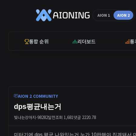
AION 1
AION 2
통합 순위
리더보드
통
AION 2 COMMUNITY
dps평균내는거
빛나는강아지-9828
2달전
조회 1,681
댓글 2
220.78
미터기에 dps 평균 나와있는거 누가 10판해야 집계돼