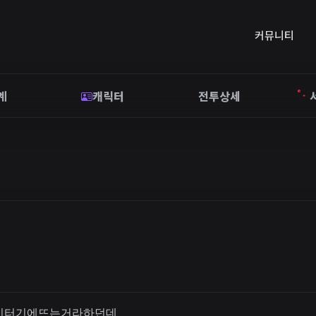
커뮤니티
계
캐릭터
전투상세
서 미터기에뜨는거라하던데