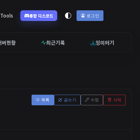
Tools
통합 디스코드
로그인
서버현황
최근기록
잉미터기
목록
글쓰기
수정
삭제