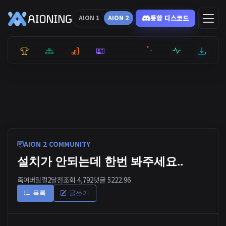
통합 디스코드
AION 1
AION 2
통합 순위
리더보드
통계
캐릭터
전투상세
서버현황
최근기록
잉미터
AION 2 COMMUNITY
설치가 안되는데 한번 봐주세요..
죽여버릴껄
2달전
조회 4,792
댓글 5
222.96
목록
글쓰기