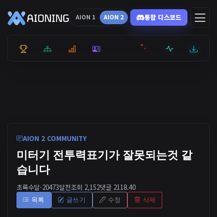
통합 디스코드
AION 1
AION 2
통합 순위
리더보드
통계
캐릭터
전투상세
서버현황
최근기록
잉미터
AION 2 COMMUNITY
미터기 전투력표기가 잘못되는것 같
습니다
초록수달-2047
3달전
조회 2,152
댓글 2
118.40
목록
글쓰기
수정
삭제