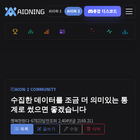
통합 디스코드
AION 1
AION 2
통합 순위
리더보드
통계
캐릭터
전투상세
서버현황
최근기록
잉미터
AION 2 COMMUNITY
수집한 데이터를 조금 더 의미있는 통
계로 썼으면 좋겠습니다
행복한판다-6782
3달전
조회 2,404
댓글 2
169.211
목록
글쓰기
수정
삭제