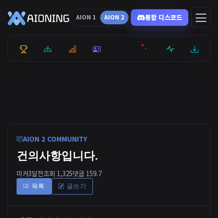
통합 디스코드
AION 1
AION 2
통합 순위
리더보드
통계
캐릭터
전투상세
서버현황
최근기록
잉미터
AION 2 COMMUNITY
건의사항입니다.
미카
3달전
조회 1,325
댓글 1
59.7
목록
글쓰기