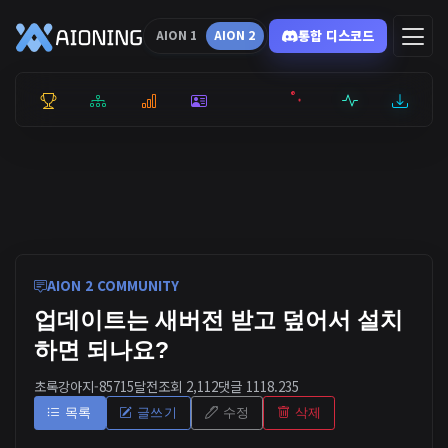
통합 디스코드
AION 1
AION 2
통합 순위
리더보드
통계
캐릭터
전투상세
서버현황
최근기록
잉미터
AION 2 COMMUNITY
업데이트는 새버전 받고 덮어서 설치
하면 되나요?
초록강아지-8571
5달전
조회 2,112
댓글 1
118.235
목록
글쓰기
수정
삭제