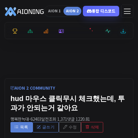
통합 디스코드
AION 1
AION 2
통합 순위
리더보드
통계
캐릭터
전투상세
서버현황
최근기록
잉미터
AION 2 COMMUNITY
hud 마우스 클릭무시 체크했는데, 투
과가 안되는거 같아요
행복한늑대-6240
3달전
조회 1,371
댓글 1
220.81
목록
글쓰기
수정
삭제