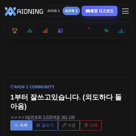
통합 디스코드
AION 1
AION 2
통합 순위
리더보드
통계
캐릭터
전투상세
서버현황
최근기록
잉미터
AION 2 COMMUNITY
1부터 잘쓰고있습니다. (외도하다 돌
아옴)
ㅇㅇㅈㅇ
3달전
조회 2,025
댓글 2
61.105
목록
글쓰기
수정
삭제