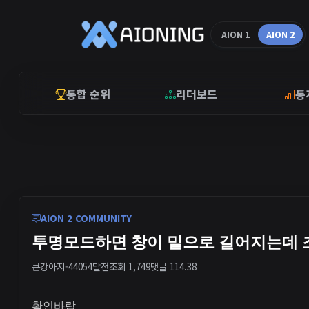
AION 1
AION 2
통합 순위
리더보드
통
AION 2 COMMUNITY
투명모드하면 창이 밑으로 길어지는데 
큰강아지-4405
4달전
조회 1,749
댓글 1
14.38
확인바람