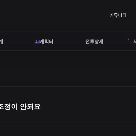
커뮤니티
계
캐릭터
전투상세
조정이 안되요