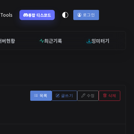
Tools
통합 디스코드
로그인
서버현황
최근기록
잉미터기
목록
글쓰기
수정
삭제