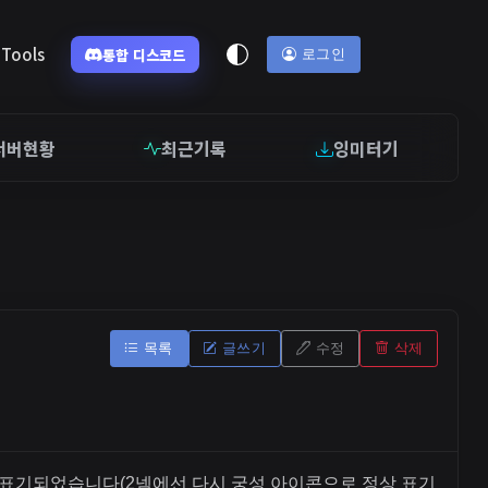
Tools
통합 디스코드
로그인
서버현황
최근기록
잉미터기
목록
글쓰기
수정
삭제
 표기되었습니다(2넴에선 다시 궁성 아이콘으로 정상 표기