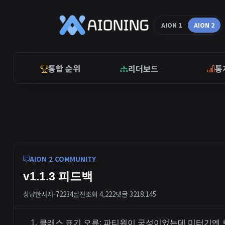
AION 1
AION 2
통합 순위
리더보드
통
AION 2 COMMUNITY
v1.1.3 피드백
상냥한사자-7223
4달전
조회 4,222
댓글 3
218.145
클래스 표기 오류: 파티원이 궁성이었는데 미터기엔 