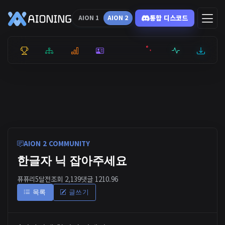
통합 디스코드
AION 1
AION 2
통합 순위
리더보드
통계
캐릭터
전투상세
서버현황
최근기록
잉미터
AION 2 COMMUNITY
한글자 닉 잡아주세요
퓨퓨리
5달전
조회 2,139
댓글 1
210.96
목록
글쓰기