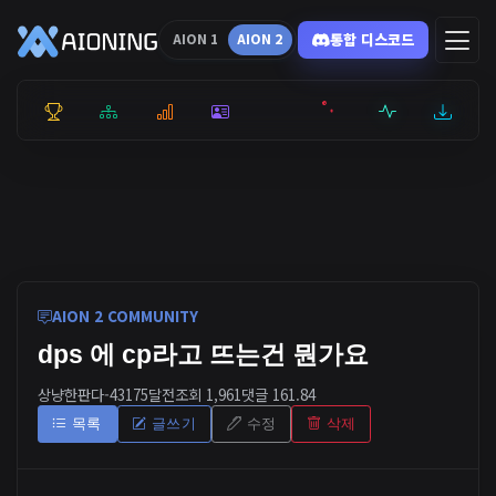
통합 디스코드
AION 1
AION 2
통합 순위
리더보드
통계
캐릭터
전투상세
서버현황
최근기록
잉미터
AION 2 COMMUNITY
dps 에 cp라고 뜨는건 뭔가요
상냥한판다-4317
5달전
조회 1,961
댓글 1
61.84
목록
글쓰기
수정
삭제