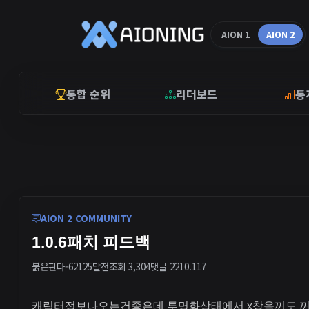
AION 1
AION 2
통합 순위
리더보드
통
AION 2 COMMUNITY
1.0.6패치 피드백
붉은판다-6212
5달전
조회 3,304
댓글 2
210.117
캐릭터정보나오는건좋은데 투명화상태에서 x창을꺼도 