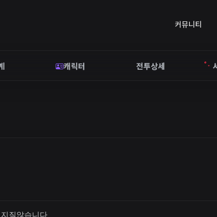
커뮤니티
계
캐릭터
전투상세
꺼지질않습니다