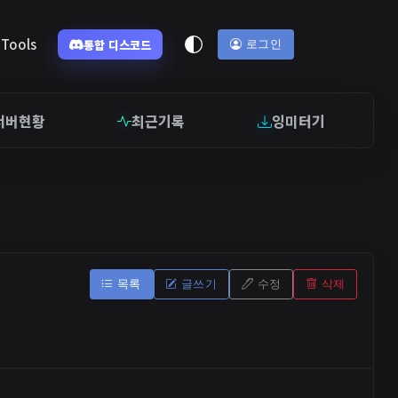
Tools
통합 디스코드
로그인
서버현황
최근기록
잉미터기
목록
글쓰기
수정
삭제